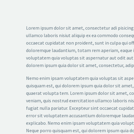
Lorem ipsum dolor sit amet, consectetur adi pisicing
ullamco laboris nisiut aliquip ex ea commodo consequat
occaecat cupidatat non proident, sunt in culpa qui of
doloremque laudantium, totam rem aperiam, eaque ips
voluptatem quia voluptas sit aspernatur aut odit aut
dolorem ipsum quia dolor sit amet, consectetur, adi
Nemo enim ipsam voluptatem quia voluptas sit aspern
quisquam est, qui dolorem ipsum quia dolor sit amet
quaerat volupta tem. Lorem ipsum dolor sit amet, con
veniam, quis nostrud exercitation ullamco laboris nis
fugiat nulla pariatur. Excepteur sint occaecat cupidat
error sit voluptatem accusantium doloremque laudanti
explicabo. Nemo enim ipsam voluptatem quia voluptas
Neque porro quisquam est, qui dolorem ipsum quia dol