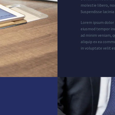
molestie libero, no
Suspendisse lacinia
Lorem ipsum dolor s
eiusmod tempor inci
ad minim veniam, qu
aliquip ex ea commo
in voluptate velit e