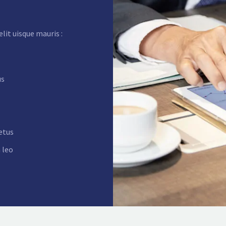
lit uisque mauris :
us
etus
 leo