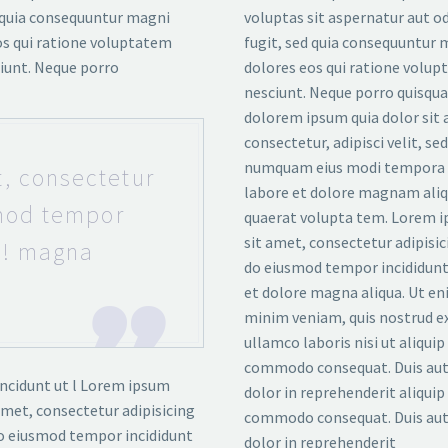
d quia consequuntur magni
voluptas sit aspernatur aut od
os qui ratione voluptatem
fugit, sed quia consequuntur 
ciunt. Neque porro
dolores eos qui ratione volup
nesciunt. Neque porro quisqua
dolorem ipsum quia dolor sit
consectetur, adipisci velit, se
numquam eius modi tempora i
, consectetur
labore et dolore magnam ali
smod tempor
quaerat volupta tem. Lorem 
sit amet, consectetur adipisici
re! magna
do eiusmod tempor incididunt
et dolore magna aliqua. Ut en
minim veniam, quis nostrud e
ullamco laboris nisi ut aliquip
commodo consequat. Duis aut
ncidunt ut l Lorem ipsum
dolor in reprehenderit aliquip
amet, consectetur adipisicing
commodo consequat. Duis aut
do eiusmod tempor incididunt
dolor in reprehenderit