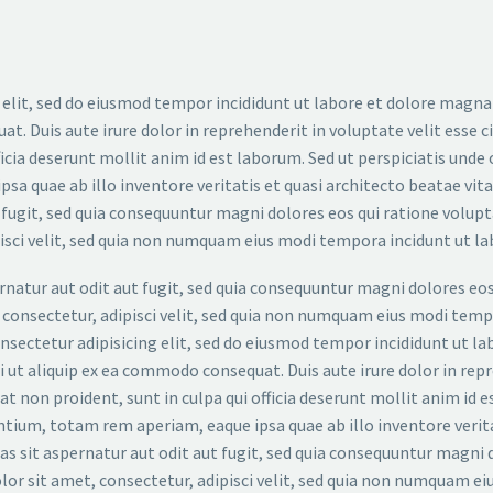
 elit, sed do eiusmod tempor incididunt ut labore et dolore magna
. Duis aute irure dolor in reprehenderit in voluptate velit esse ci
ficia deserunt mollit anim id est laborum. Sed ut perspiciatis und
a quae ab illo inventore veritatis et quasi architecto beatae vi
 fugit, sed quia consequuntur magni dolores eos qui ratione volup
pisci velit, sed quia non numquam eius modi tempora incidunt ut
atur aut odit aut fugit, sed quia consequuntur magni dolores eos
, consectetur, adipisci velit, sed quia non numquam eius modi te
sectetur adipisicing elit, sed do eiusmod tempor incididunt ut l
i ut aliquip ex ea commodo consequat. Duis aute irure dolor in repr
at non proident, sunt in culpa qui officia deserunt mollit anim id 
um, totam rem aperiam, eaque ipsa quae ab illo inventore veritat
 sit aspernatur aut odit aut fugit, sed quia consequuntur magni d
or sit amet, consectetur, adipisci velit, sed quia non numquam e