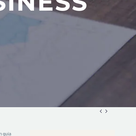
SINESS


 quia