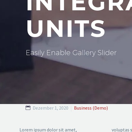
INTEGR
UNITS
Easily Enable Gallery Slider
Dezember 1, 2020
Business (Demo)
Lorem ipsum dolor sit amet,
voluptas s