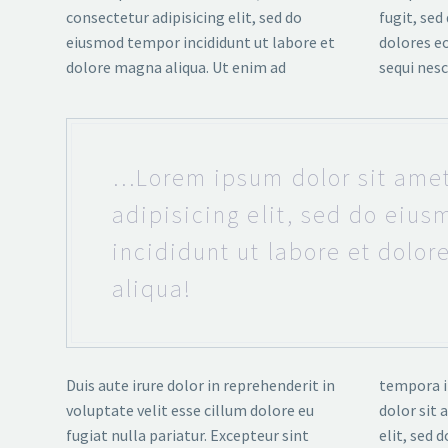
consectetur adipisicing elit, sed do
fugit, se
eiusmod tempor incididunt ut labore et
dolores e
dolore magna aliqua. Ut enim ad
sequi nes
…Lorem ipsum dolor sit amet
adipisicing elit, sed do eiu
incididunt ut labore et dolo
aliqua!
Duis aute irure dolor in reprehenderit in
tempora i
voluptate velit esse cillum dolore eu
dolor sit 
fugiat nulla pariatur. Excepteur sint
elit, sed 