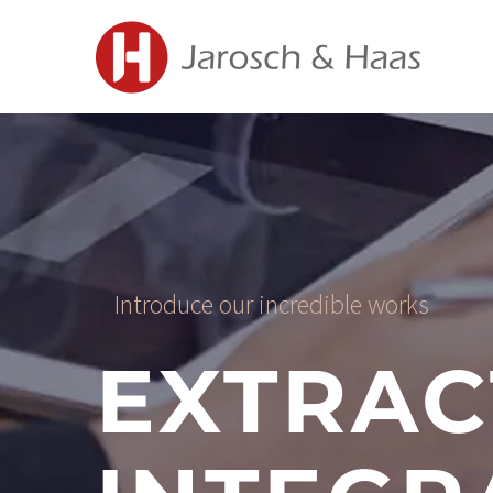
Introduce our incredible works
EXTRAC