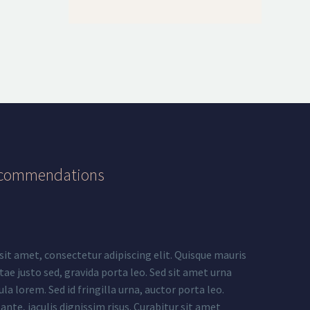
commendations
it amet, consectetur adipiscing elit. Quisque mauris
e justo sed, gravida porta leo. Sed sit amet urna
ula lorem. Sed id fringilla urna, auctor porta leo.
nte, iaculis dignissim risus. Curabitur sit amet