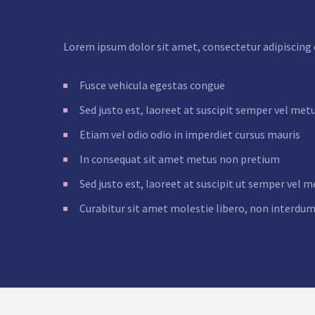
Lorem ipsum dolor sit amet, consectetur adipiscing e
Fusce vehicula egestas congue
Sed justo est, laoreet at suscipit semper vel met
Etiam vel odio odio in imperdiet cursus mauris
In consequat sit amet metus non pretium
Sed justo est, laoreet at suscipit ut semper vel m
Curabitur sit amet molestie libero, non interdum