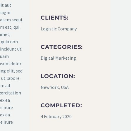
it aut
magni
CLIENTS:
tatem sequi
m est, qui
Logistic Company
 amet,
d quia non
CATEGORIES:
ncidunt ut
quam
Digital Marketing
ipsum dolor
ng elit, sed
LOCATION:
 ut labore
im ad
New York, USA
xercitation
 ex ea
COMPLETED:
e irure
 ex ea
4 February 2020
e irure