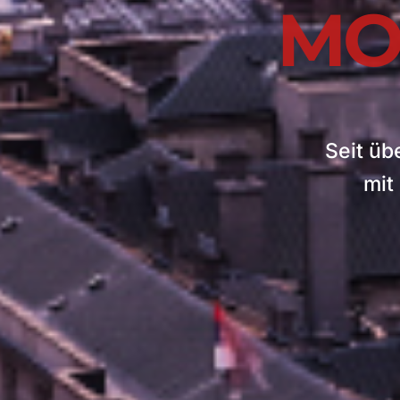
MO
Seit üb
mit