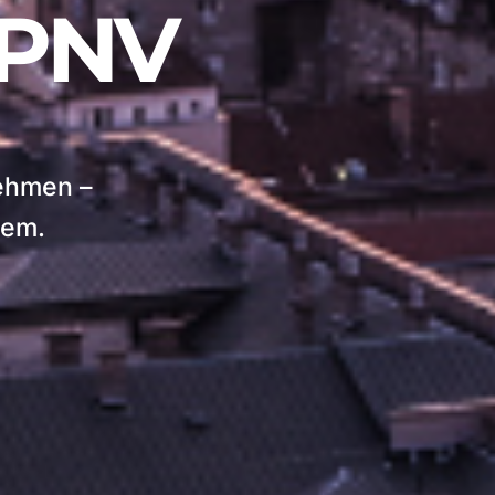
PNV
nehmen –
sem.