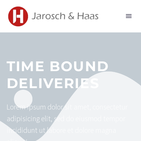
TIME BOUND
DELIVERIES
Lorem ipsum dolor sit amet, consectetur
adipisicing elit, sed do eiusmod tempor
incididunt ut labore et dolore magna