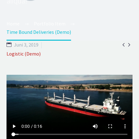
aliqua!
Home
Portfolio Item
Time Bound Deliveries (Demo)


Juni 3, 2019
Logistic (Demo)